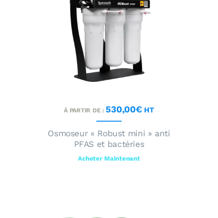
530
,
00
€
HT
À PARTIR DE :
Osmoseur « Robust mini » anti
PFAS et bactéries
Acheter Maintenant