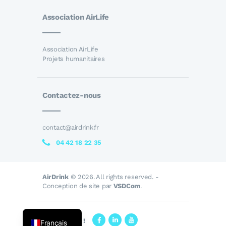
Association AirLife
Association AirLife
Projets humanitaires
Contactez-nous
contact@airdrink.fr
04 42 18 22 35
AirDrink
© 2026. All rights reserved. -
Conception de site par
VSDCom
.
Suivez-nous !
Français