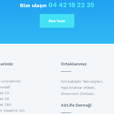
04 42 18 22 35
Bize ulaşın
Bize Yazın
erimiz
Ortaklarımız
 ürünlerimiz
DrinkableAir Teknolojileri,
modeli
Yeşil Anahtar etiketi,
el C3
Showroom 24Hosts
el C8
el C60
AirLife Derneği
n tüketimi için