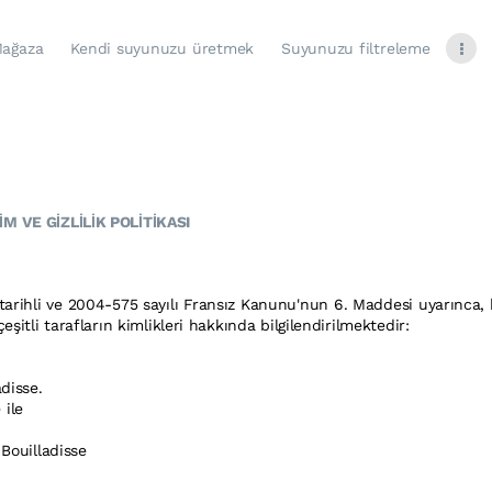
ağaza
Kendi suyunuzu üretmek
Suyunuzu filtreleme
M VE GİZLİLİK POLİTİKASI
arihli ve 2004-575 sayılı Fransız Kanunu'nun 6. Maddesi uyarınca, ht
şitli tarafların kimlikleri hakkında bilgilendirilmektedir:
disse.
ile
 Bouilladisse