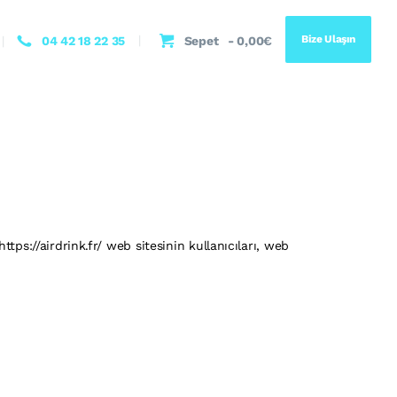
Bize Ulaşın
04 42 18 22 35
Sepet
-
0,00€
tps://airdrink.fr/ web sitesinin kullanıcıları, web