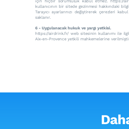
için hiçbir sorumluluk kabul etmez. https://air
kullanıcının bir sitede gezinmesi hakkındaki bilgi
Tarayıcı ayarlarınızı değiştirerek çerezleri kab
saklanır.
6 - Uygulanacak hukuk ve yargı yetkisi.
https://airdrink.fr/ web sitesinin kullanımı ile i
Aix-en-Provence yetkili mahkemelerine verilmiştir
Daha