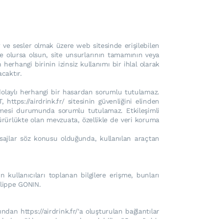
er ve sesler olmak üzere web sitesinde erişilebilen
ne olursa olsun, site unsurlarının tamamının veya
 herhangi birinin izinsiz kullanımı bir ihlal olarak
caktır.
dolaylı herhangi bir hasardan sorumlu tutulamaz.
 https://airdrink.fr/ sitesinin güvenliğini elinden
enmesi durumunda sorumlu tutulamaz. Etkileşimli
yürürlükte olan mevzuata, özellikle de veri koruma
mesajlar söz konusu olduğunda, kullanılan araçtan
n kullanıcıları toplanan bilgilere erişme, bunları
ilippe GONIN.
fından https://airdrink.fr/'a oluşturulan bağlantılar