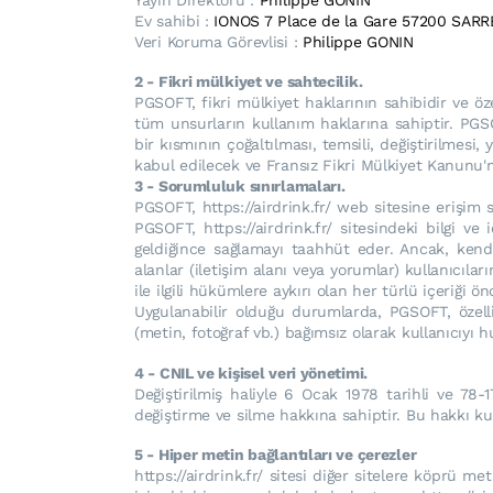
Ev sahibi :
IONOS 7 Place de la Gare 57200 SA
Veri Koruma Görevlisi :
Philippe GONIN
2 - Fikri mülkiyet ve sahtecilik.
PGSOFT, fikri mülkiyet haklarının sahibidir ve öze
tüm unsurların kullanım haklarına sahiptir. PGSO
bir kısmının çoğaltılması, temsili, değiştirilmesi,
kabul edilecek ve Fransız Fikri Mülkiyet Kanunu
3 - Sorumluluk sınırlamaları.
PGSOFT, https://airdrink.fr/ web sitesine erişi
PGSOFT, https://airdrink.fr/ sitesindeki bilgi ve 
geldiğince sağlamayı taahhüt eder. Ancak, kend
alanlar (iletişim alanı veya yorumlar) kullanıcıl
ile ilgili hükümlere aykırı olan her türlü içeriği 
Uygulanabilir olduğu durumlarda, PGSOFT, özellik
(metin, fotoğraf vb.) bağımsız olarak kullanıcıyı 
4 - CNIL ve kişisel veri yönetimi.
Değiştirilmiş haliyle 6 Ocak 1978 tarihli ve 78-1
değiştirme ve silme hakkına sahiptir. Bu hakkı k
5 - Hiper metin bağlantıları ve çerezler
https://airdrink.fr/ sitesi diğer sitelere köprü met