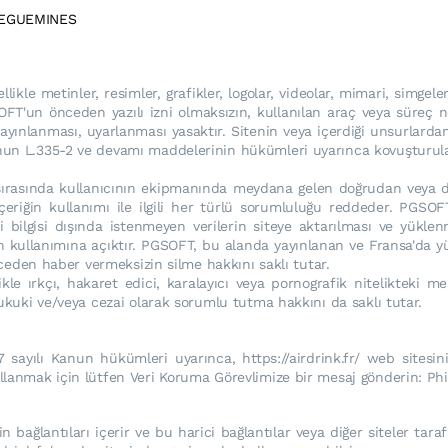
RREGUEMINES
llikle metinler, resimler, grafikler, logolar, videolar, mimari, simgel
FT'un önceden yazılı izni olmaksızın, kullanılan araç veya süreç 
 yayınlanması, uyarlanması yasaktır. Sitenin veya içerdiği unsurlardan
'nun L.335-2 ve devamı maddelerinin hükümleri uyarınca kovuşturula
m sırasında kullanıcının ekipmanında meydana gelen doğrudan veya 
içeriğin kullanımı ile ilgili her türlü sorumluluğu reddeder. PGSOFT,
i bilgisi dışında istenmeyen verilerin siteye aktarılması ve yükl
arın kullanımına açıktır. PGSOFT, bu alanda yayınlanan ve Fransa'da 
önceden haber vermeksizin silme hakkını saklı tutar.
le ırkçı, hakaret edici, karalayıcı veya pornografik nitelikteki 
hukuki ve/veya cezai olarak sorumlu tutma hakkını da saklı tutar.
7 sayılı Kanun hükümleri uyarınca, https://airdrink.fr/ web sitesini
ullanmak için lütfen Veri Koruma Görevlimize bir mesaj gönderin: Ph
in bağlantıları içerir ve bu harici bağlantılar veya diğer siteler tara