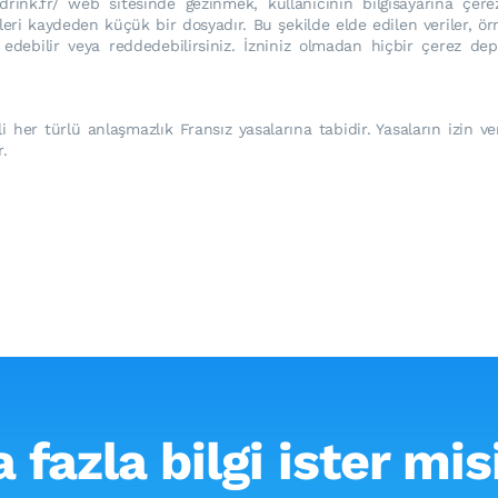
drink.fr/ web sitesinde gezinmek, kullanıcının bilgisayarına çere
leri kaydeden küçük bir dosyadır. Bu şekilde elde edilen veriler, örneğ
ul edebilir veya reddedebilirsiniz. İzniniz olmadan hiçbir çerez d
lgili her türlü anlaşmazlık Fransız yasalarına tabidir. Yasaların izin
.
 fazla bilgi ister mis