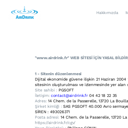
Hakkımızda
M
"www.airdrink.fr" WEB SİTESİ İÇİN YASAL BİLDİRİ
1 - Sitenin düzenlenmesi
Dijital ekonomide güvene ilişkin 21 Haziran 2004 t
sitesinin oluşturulması ve izlenmesinde yer alan çe
Site sahibi :
PGSOFT
İletişim:
contact@airdrink.fr
04 42 18 22 35
Adres:
14 Chem. de la Passerelle, 13720 La Bouilla
Şirket kimliği :
SAS PGSOFT 40.000 Avro sermaye 
SİREN : 493026371
Posta adresi:
14 Chem. de la Passerelle, 13720 La
https://airdrink.fr/cgv/
Yayın Direktörü :
Philippe GONIN