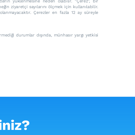
zlerin yüklenmesine neden olabilir. "Çerez", bir
in ziyaretçi sayılarını ölçmek için kullanılabilir.
epolanmayacaktır. Çerezler en fazla 12 ay süreyle
 vermediği durumlar dışında, münhasır yargı yetkisi
iniz?