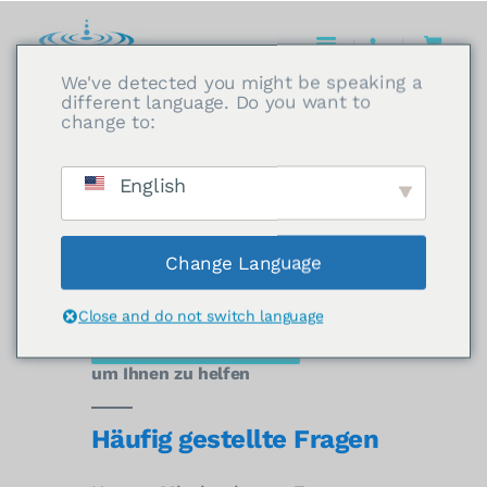
We've detected you might be speaking a
different language. Do you want to
change to:
Modelle vergleichen
Wir möchten Ihnen die
English
bestmögliche Lösung für Ihre
Bedürfnisse bieten, also
vergleichen Sie!
Change Language
Close and do not switch language
Modelle Vergleichen
um Ihnen zu helfen
Häufig gestellte Fragen